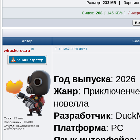
Размер:
233 MB
| Зарегист
Сидов:
208
[ 145 KB/s ]
Личер
Автор
Соо
®
13-Май-2026 08:51
wtrackeroc.ru
Год выпуска
: 2026
Жанр
: Приключенче
новелла
Разработчик
: Duc
Стаж:
12 лет
Сообщений:
13490
Платформа
: PC
Откуда:
ru.wtrackero
c.ru
w.wtrackeroc
.ru