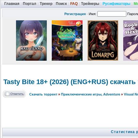
Главная
|
Портал
|
Трекер
|
Поиск
|
FAQ
|
Трейнеры
|
Русификаторы
|
М
Регистрация
·
Имя:
Парол
Tasty Bite 18+ (2026) (ENG+RUS) скачать
Скачать торрент
»
Приключенческие игры, Adventure
»
Visual 
Статистика 