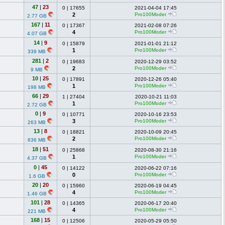
47
|
23
0
|
17655
2021-04-04 17:45
2
Pro100Moder
2.77 GB
167
|
11
0
|
17367
2021-02-08 07:26
4
Pro100Moder
4.07 GB
14
|
9
0
|
15879
2021-01-01 21:12
1
Pro100Moder
339 MB
281
|
2
0
|
19683
2020-12-29 03:52
2
Pro100Moder
9 MB
10
|
25
0
|
17891
2020-12-26 05:40
1
Pro100Moder
198 MB
66
|
29
1
|
27404
2020-10-21 11:03
1
Pro100Moder
2.72 GB
0
|
9
0
|
10771
2020-10-16 23:53
3
Pro100Moder
263 MB
13
|
8
0
|
18821
2020-10-09 20:45
2
Pro100Moder
636 MB
18
|
51
0
|
25868
2020-08-30 21:16
1
Pro100Moder
4.37 GB
0
|
45
0
|
14122
2020-06-22 07:16
0
Pro100Moder
1.6 GB
20
|
20
0
|
15960
2020-06-19 04:45
4
Pro100Moder
1.46 GB
101
|
28
0
|
14365
2020-06-17 20:40
4
Pro100Moder
221 MB
168
|
15
0
|
12506
2020-05-29 05:50