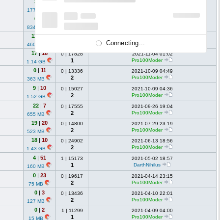
3
|
7
0
|
13939
2022-03-09 21:41
1
Pro100Moder
177 MB
0
|
4
0
|
12806
2021-11-11 01:23
1
Pro100Moder
834 MB
121
|
3
0
|
15775
2021-11-07 07:41
Connecting...
2
Pro100Moder
460 MB
17
|
18
0
|
17828
2021-11-04 01:02
1
Pro100Moder
1.14 GB
0
|
11
0
|
13336
2021-10-09 04:49
2
Pro100Moder
363 MB
9
|
10
0
|
15027
2021-10-09 04:36
2
Pro100Moder
1.52 GB
22
|
7
0
|
17555
2021-09-26 19:04
2
Pro100Moder
655 MB
19
|
20
0
|
14800
2021-07-29 23:19
2
Pro100Moder
523 MB
18
|
10
0
|
24902
2021-06-13 18:56
2
Pro100Moder
1.43 GB
4
|
51
1
|
15173
2021-05-02 18:57
1
DarthNihilus
160 MB
0
|
23
0
|
19617
2021-04-14 23:15
2
Pro100Moder
75 MB
0
|
3
0
|
13436
2021-04-10 22:01
2
Pro100Moder
127 MB
0
|
2
1
|
11299
2021-04-09 04:00
1
Pro100Moder
15 MB