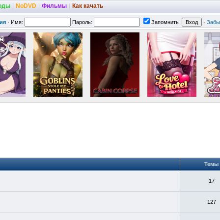
оды
|
NoDVD
|
Фильмы
|
Как качать
ия
·
Имя:
Пароль:
Запомнить
·
Забы
Темы
17
127