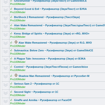
√
·
Ghostrunner ~ Русификатор (Звук/Текст)
от GameSVoiCE
Pro100Moder
√
·
Beyond Good & Evil ~ Русификатор (Звук/Текст)
от БУКА
Pro100Moder
√
·
BioShock 2 Remastered ~ Русификатор (Текст/Звук)
Pro100Moder
√
·
Alan Wake Remastered ~ Русификатор (Звук/Тексту
ры/Текст) от GameS
Pro100Moder
√
·
Kena: Bridge of Spirits ~ Русификатор (Звук) от «RG. MVO»
Pro100Moder
√
·
Alan Wake Remastered ~ Русификатор (Звук) от R.G. MVO
Pro100Moder
√
·
Subnautica: Below Zero ~ Русификатор (Звук) от GameSVoiCE
Pro100Moder
√
·
A Plague Tale: Innocence ~ Русификатор (Звук) от ВЭКА
Pro100Moder
√
·
Control ~ Русификатор (Звук/Текст/
Песни) от GamesVoice
Pro100Moder
√
·
Shadow Man Remastered ~ Русификатор от Руссобит-М
Pro100Moder
√
·
Serious Sam 2 ~ Русификатор от 1С
Pro100Moder
√
·
Second Sight ~ Русификатор от 1С
Pro100Moder
√
·
Giraffe and Annika ~ Русификатор от FaceOff
Pro100Moder