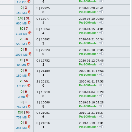
4
Pro100Moder
1.6 GB
0
|
3
5
|
22925
2020-05-20 20:41
0
Pro100Moder
158 MB
148
|
31
0
|
13977
2020-05-10 09:50
4
Pro100Moder
605 MB
80
|
7
0
|
18054
2020-04-15 04:01
4
Pro100Moder
1.28 GB
2
|
18
0
|
16892
2020-02-21 06:34
3
Pro100Moder
550 MB
0
|
5
0
|
22223
2020-02-10 08:35
0
Pro100Moder
1007 MB
15
|
0
0
|
12752
2020-01-12 07:46
3
Pro100Moder
96 MB
0
|
0
1
|
21489
2020-01-11 17:54
1
Pro100Moder
180 MB
2
|
56
2
|
25131
2020-01-11 17:53
0
Pro100Moder
1.5 GB
0
|
0
1
|
10918
2020-01-04 03:29
0
Pro100Moder
3 MB
0
|
1
1
|
15666
2019-12-16 02:28
5
Pro100Moder
762 MB
253
|
95
0
|
21081
2019-11-21 16:37
6
Pro100Moder
753 MB
0
|
8
0
|
21316
2019-10-19 07:31
1
Pro100Moder
246 MB