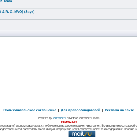
nch Team
O & R. G. MVO) (Звук)
Пользовательское соглашение
|
Для правообладателей
|
Реклама на сайте
Powered by
TorrentPier II
© Meithar, TorrentPier II Team
!ВНИМАНИЕ!
алогизацией ссылок, присылаемых и публикуемых на форуме нашими читателями. Если вы являетесь правообла
предоставлены пользователями сайта, и администрация не несёт ответственности за их содержание. Просьба