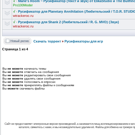
√
·
Marie's Room ~ Русификатор (текст и звук) от ElikaStudio и The Bullfi
Pro100Moder
√
·
Русификатор для Planetary Annihilation
(Любительски
й / T.O.R. STUDI
wtrackeroc.ru
√
·
Русификатор для Shank 2 (Любительски
й / R. G. MVO) (Звук)
wtrackeroc.ru
Скачать торрент
»
Русификаторы для игр
Страница
1
из
4
Вы
не можете
начинать темы
Вы
не можете
отвечать на сообщения
Вы
не можете
редактировать свои сообщения
Вы
не можете
удалять свои сообщения
Вы
не можете
голосовать в опросах
Вы
не можете
прикреплять файлы к сообщениям
Вы
можете
скачивать файлы
Сайт не предоставляет электронные версии произведений, а занимается лишь коллекционированием и кат
каталоге, свяжитесь с нами, и мы незамедлительно удалим её. Файлы для обмена на трекере 