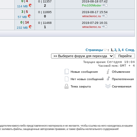
0
|
4
0
|
11357
2019-08-18 07:42
2
Pro100Moder
114 MB
3
|
5
0
|
11895
2019-08-17 15:54
0
wtrackeroc.ru
57 MB
0
|
14
0
|
11468
2019-07-29 16:31
1
wtrackeroc.ru
232 MB
Страницы
:
1
,
2
,
3
,
4
След.
Текущее время:
Сегодня 19:04
Часовой пояс:
GMT + 4
Новые сообщения
Объявление
Нет новых сообщений
Прилепленная
Тема закрыта
Скачиваемая
дателем какого-либо представленного материала и не желаете, чтобы ссылка на него находилась в нашем
 не заливать файлы, защищенные авторскими правами, а также файлы нелегального содержания!