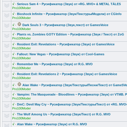
√
·
Serious Sam 4 ~ Русификатор (Звук) от «RG. MVO» & METAL TÄLES
Pro100Moder
√
·
Bioshock Infinite ~ Русификатор (Звук/Тексту
ры/Модели) от CGInfo
Pro100Moder
√
·
Dark Souls 3 ~ Русификатор (Звук,текст)
от GamesVoice
Pro100Moder
√
·
Plants vs. Zombies GOTY Edition ~ Русификатор (Звук / Текст) от ZoG
Pro100Moder
√
·
Resident Evil: Revelations ~ Русификатор (Звук) от GamesVoice
Pro100Moder
√
·
Fallout: New Vegas ~ Русификатор (Звук) от Cool-Games
Pro100Moder
√
·
Remember Me ~ Русификатор (Звук) от R.G. MVO
Pro100Moder
√
·
Resident Evil: Revelations 2 ~ Русификатор (Звук) от GamesVoice
Pro100Moder
√
·
Alan Wake ~ Русификатор (Звук/Тексту
ры/Песни/Тек
ст) от GameSV
Pro100Moder
√
·
Vampire: The Masquerade - Bloodlines ~ Русификатор (Звук) от VTMB.
Pro100Moder
√
·
DmC: Devil May Cry ~ Русификатор (Звук/Тексту
ры/Текст) от «RG. MVO
Pro100Moder
√
·
The Wolf Among Us ~ Русификатор (Звук/Текст)
от R.G. MVO
Pro100Moder
√
·
Alan Wake ~ Русификатор (Звук) от R.G. MVO