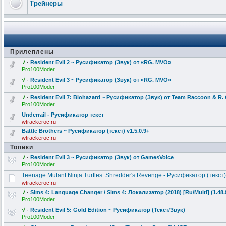
Трейнеры
Прилеплены
√
·
Resident Evil 2 ~ Русификатор (Звук) от «RG. MVO»
Pro100Moder
√
·
Resident Evil 3 ~ Русификатор (Звук) от «RG. MVO»
Pro100Moder
√
·
Resident Evil 7: Biohazard ~ Русификатор (Звук) от Team Raccoon & R.
Pro100Moder
Underrail - Русификатор текст
wtrackeroc.ru
Battle Brothers ~ Русификатор (текст) v1.5.0.9+
wtrackeroc.ru
Топики
√
·
Resident Evil 3 ~ Русификатор (Звук) от GamesVoice
Pro100Moder
Teenage Mutant Ninja Turtles: Shredder's Revenge - Русификатор (текст)
wtrackeroc.ru
√
·
Sims 4: Language Changer / Sims 4: Локализатор (2018) [Ru/Multi] (1.48.
Pro100Moder
√
·
Resident Evil 5: Gold Edition ~ Русификатор (Текст/Звук)
Pro100Moder