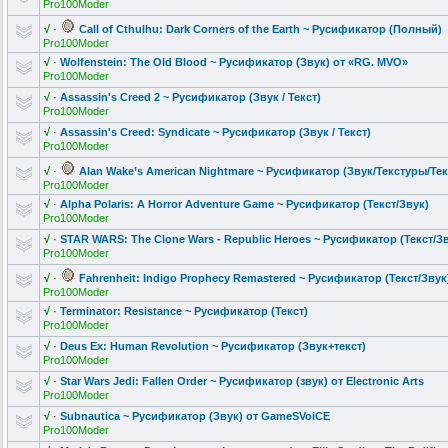
Pro100Moder
√
·
Call of Cthulhu: Dark Corners of the Earth ~ Русификатор (Полный)
Pro100Moder
√
·
Wolfenstein:
The Old Blood ~ Русификатор (Звук) от «RG. MVO»
Pro100Moder
√
·
Assassin's Creed 2 ~ Русификатор (Звук / Текст)
Pro100Moder
√
·
Assassin's Creed: Syndicate ~ Русификатор (Звук / Текст)
Pro100Moder
√
·
Alan Wake’s American Nightmare ~ Русификатор (Звук/Тексту
ры/Тек
Pro100Moder
√
·
Alpha Polaris: A Horror Adventure Game ~ Русификатор (Текст/Звук)
Pro100Moder
√
·
STAR WARS: The Clone Wars - Republic Heroes ~ Русификатор (Текст/З
Pro100Moder
√
·
Fahrenheit: Indigo Prophecy Remastered ~ Русификатор (Текст/Звук
Pro100Moder
√
·
Terminator: Resistance ~ Русификатор (Текст)
Pro100Moder
√
·
Deus Ex: Human Revolution ~ Русификатор (Звук+текст)
Pro100Moder
√
·
Star Wars Jedi: Fallen Order ~ Русификатор (звук) от Electronic Arts
Pro100Moder
√
·
Subnautica ~ Русификатор (Звук) от GameSVoiCE
Pro100Moder