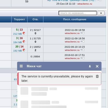
My Time at Portia: Трейнер/Trainer (+6)...
59
25-Сен-18 11:10 ·
wtrackeroc.ru
Торрент
Отв.
Посл. сообщение
5
|
13
2
|
32117
2022-11-09 18:58
0
wtrackeroc.ru
212 MB
3
|
16
1
|
31735
2022-11-09 18:56
0
wtrackeroc.ru
184 MB
20
|
14
2
|
16852
2022-06-19 10:15
2
wtrackeroc.ru
192 MB
2019-02-18 17:51
0
|
8894
wtrackeroc.ru
2017-05-17 13:27
0
|
14064
Мини чат
wtrackeroc.ru
0
|
3
1
|
35769
2022-10-22 03:49
The service is currently unavailable, please try again 
0
wtrackeroc.ru
83 MB
later.
2022-07-24 10:05
0
|
9369
wtrackeroc.ru
9
|
0
1
|
18638
2022-07-01 16:06
6
wtrackeroc.ru
125 MB
16
|
7
2
|
27440
2022-06-19 11:50
0
wtrackeroc.ru
2.1 GB