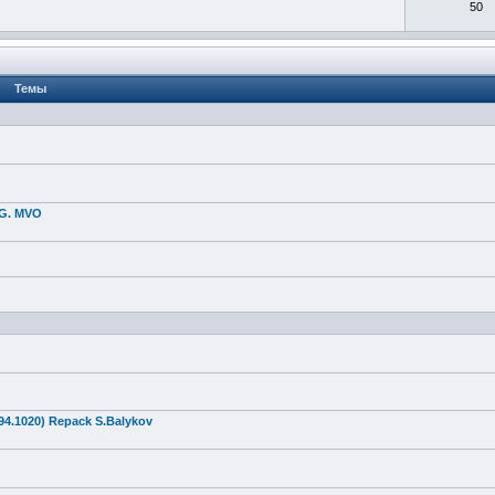
50
Темы
 G. MVO
94.102
0) Repack S.Balykov