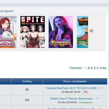
ли пароль?
Страницы
:
1
,
2
,
3
,
4
След.
Сообщ.
Посл. сообщение
Factorio Mod Pack v0.17.79.3 [12.01.2020...
69
12-Янв-20 19:10 ·
_DD_
[Patch] Sea of Thieves: Anniversary...
135
21-Окт-19 03:53 ·
seryogakms