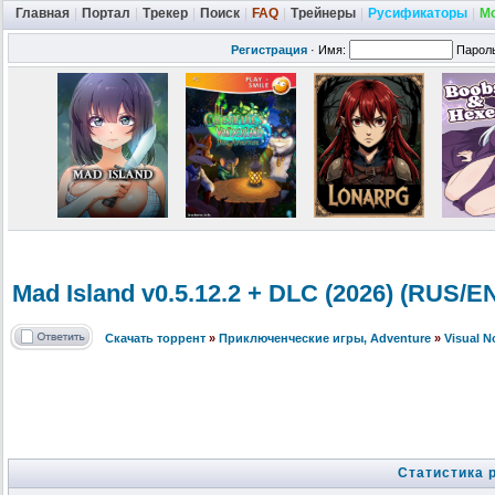
Главная
|
Портал
|
Трекер
|
Поиск
|
FAQ
|
Трейнеры
|
Русификаторы
|
М
Регистрация
·
Имя:
Парол
Mad Island v0.5.12.2 + DLC (2026) (RUS/
Скачать торрент
»
Приключенческие игры, Adventure
»
Visual 
Статистика 