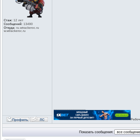
Стаж:
12 лет
Сообщений:
13490
Откуда:
ru.wtrackero
c.ru
w.wtrackeroc
.ru
_________________
Рабоч
Показать сообщения: