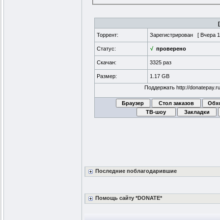
Торрент:
Зарегистрирован [
Вчера 1
Статус:
√
проверено
Скачан:
3325 раз
Размер:
1.17 GB
Поддержать http://donatepay.ru/
Последние поблагодарившие
Помощь сайту *DONATE*