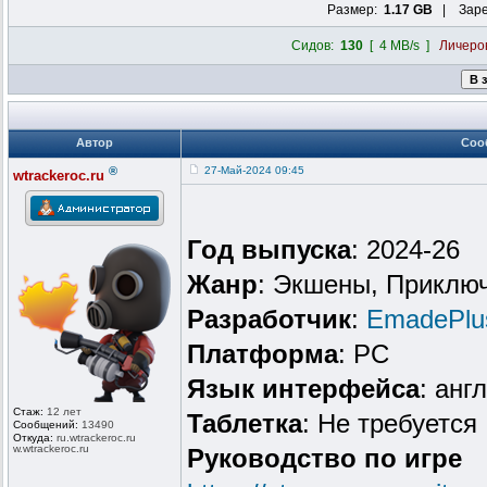
Размер:
1.17 GB
| Заре
Сидов:
130
[ 4 MB/s ]
Личеро
Автор
Соо
®
27-Май-2024 09:45
wtrackeroc.ru
Год выпуска
: 2024-26
Жанр
: Экшены, Приключ
Разработчик
:
EmadePlu
Платформа
: PC
Язык интерфейса
: анг
Стаж:
12 лет
Таблeтка
: Не требуется
Сообщений:
13490
Откуда:
ru.wtrackero
c.ru
w.wtrackeroc
.ru
Руководство по игре