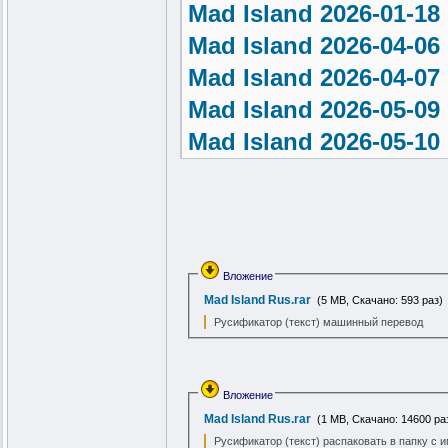
Mad Island 2026-01-1
Mad Island 2026-04-06
Mad Island 2026-04-07
Mad Island 2026-05-09
Mad Island 2026-05-10
Mad Island 2026-05-11
Mad Island 2026-06-22
Mad Island 2026-06-24
Mad Island 2026-06-25
Вложение
Mad Island 2026-06-26
Mad Island Rus.rar
(5 MB, Скачано: 593 раз)
Русификатор (текст) машинный перевод
Mad Island 2026-06-27
https://sharemods.com/
Mad Island 2026-07-30
Вложение
Mad Island Rus.rar
(1 MB, Скачано: 14600 ра
Mad Island 2026-08-01
Русификатор (текст) распаковать в папку с и