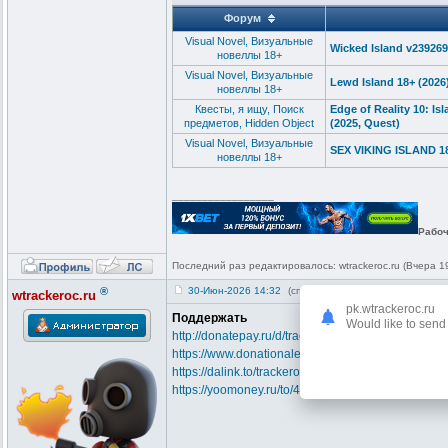
Форум
Visual Novel, Визуальные
Wicked Island v23926
новеллы 18+
Visual Novel, Визуальные
Lewd Island 18+ (2026
новеллы 18+
Квесты, я ищу, Поиск
Edge of Reality 10: I
предметов, Hidden Object
(2025, Quest)
Visual Novel, Визуальные
SEX VIKING ISLAND 1
новеллы 18+
_________________
Рабоч
Последний раз редактировалось: wtrackeroc.ru (Вчера 19
®
30-Июн-2026 14:32
(спустя 2 года 1 месяц)
wtrackeroc.ru
pk.wtrackeroc.ru
Поддержать
Would like to send 
http://donatepay.ru/d/trackeroc
https://www.donationalerts.com/r/trackeroc
https://dalink.to/trackeroc
https://yoomoney.ru/to/41001746094304