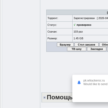
Торрент:
Зарегистрирован [
2026-04
Статус:
√
проверено
Скачан:
103 раз
Размер:
1.45 GB
pk.wtrackeroc.ru
Would like to send 
Помощь сайту *DO