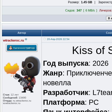
Размер:
1.45 GB
| Зарегист
Сидов:
347
[ 6 MB/s ]
Личеров
Автор
Соо
®
20-Апр-2026 22:54
wtrackeroc.ru
Kiss of
Год выпуска
: 2026
Жанр
: Приключенче
новелла
Разработчик
: L7te
Стаж:
12 лет
Сообщений:
13490
Платформа
: PC
Откуда:
ru.wtrackero
c.ru
w.wtrackeroc
.ru