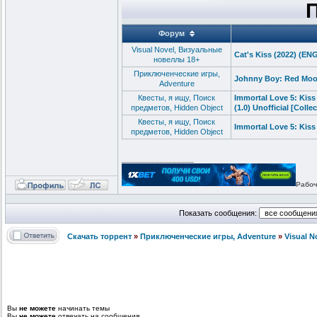
Форум
Visual Novel, Визуальные
Cat's Kiss (2022) (EN
новеллы 18+
Приключенческие игры,
Johnny Boy: Red Moon
Adventure
Квесты, я ищу, Поиск
Immortal Love 5: Kis
предметов, Hidden Object
(1.0) Unofficial [Col
Квесты, я ищу, Поиск
Immortal Love 5: Kiss 
предметов, Hidden Object
_________________
Рабоч
Показать сообщения:
Скачать торрент
»
Приключенческие игры, Adventure
»
Visual 
Вы
не можете
начинать темы
Вы
не можете
отвечать на сообщения