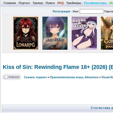
Главная
|
Портал
|
Трекер
|
Поиск
|
FAQ
|
Трейнеры
|
Русификаторы
|
М
Регистрация
·
Имя:
Парол
Kiss of Sin: Rewinding Flame 18+ (2026)
Скачать торрент
»
Приключенческие игры, Adventure
»
Visual 
Статистика 