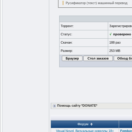
Русификатор (текст) машинный перевод
Торрент:
Зарегистриро
Статус:
√
проверено
Скачан:
188 раз
Размер:
253 MB
Помощь сайту *DONATE*
Форум
Visual Novel, Визуальные новеллы 18+
Femboy 