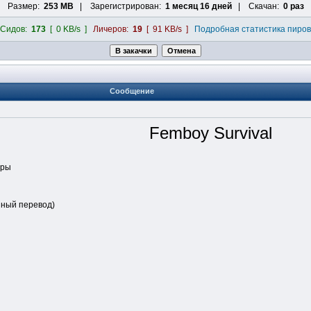
Размер:
253 MB
| Зарегистрирован:
1 месяц 16 дней
| Скачан:
0 раз
Сидов:
173
[ 0 KB/s ]
Личеров:
19
[ 91 KB/s ]
Подробная статистика пиров
Сообщение
Femboy Survival
гры
ный перевод)