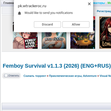
Главная
|
Портал
|
Трекер
|
Поиск
|
FAQ
|
Трейнеры
|
Русификаторы
|
М
pk.wtrackeroc.ru
Регистрац
Would like to send you notifications
Discard
Allow
Femboy Survival v1.1.3 (2026) (ENG+RUS
Скачать торрент
»
Приключенческие игры, Adventure
»
Visual 