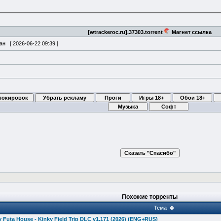
[wtrackeroc.ru].37303.torrent
Магнет ссылка
ван [
2026-06-22 09:39
]
Похожие торренты
Тема
Futa House - Kinky Field Trip DLC v1.171 (2026) (ENG+RUS)