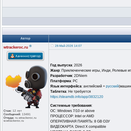
Автор
®
28-Май-2026 14:07
wtrackeroc.ru
Год выпуска
: 2026
Жанр
: Приключенческие игры, Инди, Ролевые и
Разработчик
: 2DNiem
Платформа
: PC
Язык интерфейса
: английский +
русский
(машин
Таблeтка
: Не требуется
https://steamdb.info/app/3832120
Системные требования
:
ОС: Windows 7/10 or above
Стаж:
12 лет
Сообщений:
13491
ПРОЦЕССОР: Intel or AMD
Откуда:
ru.wtrackero
c.ru
w.wtrackeroc
.ru
ОПЕРАТИВНАЯ ПАМЯТЬ: 8 GB ОЗУ
ВИДЕОКАРТА: Direct X compatible