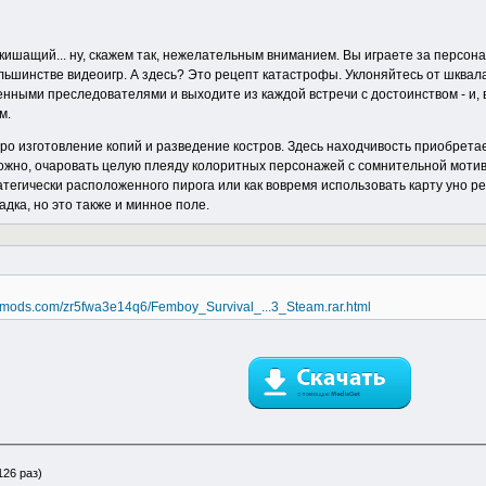
 кишащий... ну, скажем так, нежелательным вниманием. Вы играете за персона
льшинстве видеоигр. А здесь? Это рецепт катастрофы. Уклоняйтесь от шква
женными преследователями и выходите из каждой встречи с достоинством - и,
м.
про изготовление копий и разведение костров. Здесь находчивость приобрет
можно, очаровать целую плеяду колоритных персонажей с сомнительной мотив
тегически расположенного пирога или как вовремя использовать карту уно ре
адка, но это также и минное поле.
remods.com/zr5fwa3e14q6/Femboy_Survival_...3_Steam.rar.html
126 раз)