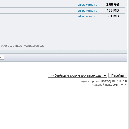
2.69 GB
wtrackeroc.ru
433 MB
wtrackeroc.ru
391 MB
wtrackeroc.ru
rackeroc.ru
https://w.wtrackeroc.ru
Текущее время:
Сегодня 10:18
Часовой пояс:
GMT + 4