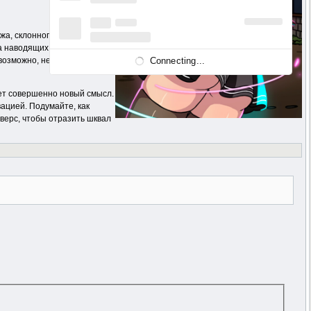
жа, склонного к
ла наводящих на мысль
Connecting...
 возможно, некоторым
ает совершенно новый смысл.
ацией. Подумайте, как
верс, чтобы отразить шквал