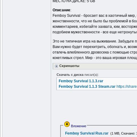
МЕСТО НА ДИСКЕ: 5 GB
Описание
:
Femboy Survival - бросает вас в хаотичный мир,
женственности, что не было бы проблемой в бо
комментариев, избегайте захвата, кхм, востор
подобием мужественности - все еще нетронуты
Это не типичная игра на выживание. Забудьте 
Вам нужно будет перехитрить, обогнать и, воз
отвлечь влюбленного дровосека с помощью стра
кокетливых стрел. Мир - это ваша игровая площ
Скриншоты
Скачать с диска
писал(а):
Femboy Survival 1.1.3.rar
Femboy Survival 1.1.3 Steam.rar
https://sha
Вложение
Femboy Survival Rus.rar
(1 MB, Скачано: 