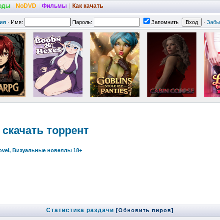
оды
|
NoDVD
|
Фильмы
|
Как качать
ия
·
Имя:
Пароль:
Запомнить
·
Забы
) скачать торрент
Novel, Визуальные новеллы 18+
Статистика раздачи
[Обновить пиров]