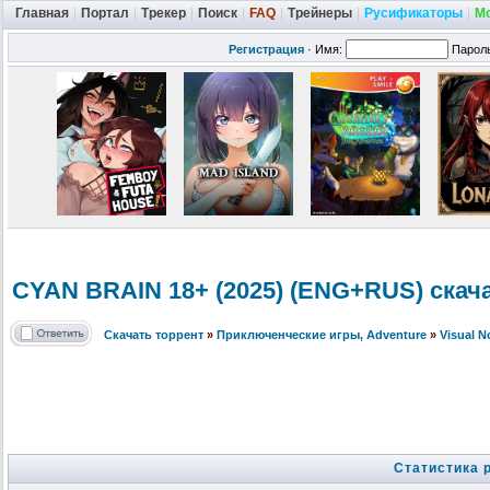
Главная
|
Портал
|
Трекер
|
Поиск
|
FAQ
|
Трейнеры
|
Русификаторы
|
М
Регистрация
·
Имя:
Парол
CYAN BRAIN 18+ (2025) (ENG+RUS) скач
Скачать торрент
»
Приключенческие игры, Adventure
»
Visual 
Статистика 