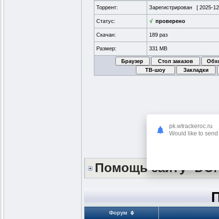
Торрент:
Зарегистрирован [
2025-12
Статус:
√
проверено
Скачан:
189 раз
Размер:
331 MB
pk.wtrackeroc.ru
Would like to send 
Помощь сайту *DO
Форум