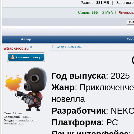
Размер:
331 MB
| Зарегистр
Сидов:
995
[ 2 MB/s ]
Личеров
Автор
Соо
®
12-Дек-2025 11:43
wtrackeroc.ru
Год выпуска
: 2025
Жанр
: Приключенче
новелла
Разработчик
: NEK
Стаж:
12 лет
Сообщений:
13490
Платформа
: PC
Откуда:
ru.wtrackero
c.ru
w.wtrackeroc
.ru