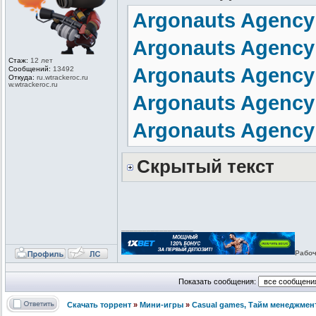
Argonauts Agency 
Argonauts Agency 
Стаж:
12 лет
Argonauts Agency 
Сообщений:
13492
Откуда:
ru.wtrackero
c.ru
w.wtrackeroc
.ru
Argonauts Agency 
Argonauts Agency 
Скрытый текст
_________________
Рабоч
Показать сообщения:
Скачать торрент
»
Мини-игры
»
Сasual games, Тайм менеджмен