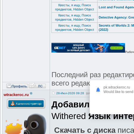
Квесты, я ищу, Поиск
Lost and Found Agenc
предметов, Hidden Object
Квесты, я ищу, Поиск
Detective Agency: Gr
предметов, Hidden Object
Квесты, я ищу, Поиск
Secrets of Worlds 2:
предметов, Hidden Object
(2022)
_________________
Рабоч
Последний раз редактиров
всего редактировалось 5
pk.wtrackeroc.ru
Would like to send 
®
28-Июл-2026 09:28
(спустя 7 лет)
wtrackeroc.ru
Добавил 16 часть
A
Withered
Язык инт
Скачать с диска
писа