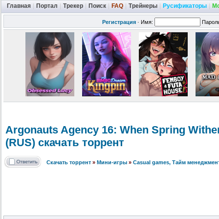
Главная
|
Портал
|
Трекер
|
Поиск
|
FAQ
|
Трейнеры
|
Русификаторы
|
М
Регистрация
·
Имя:
Парол
Argonauts Agency 16: When Spring Wither
(RUS) скачать торрент
Скачать торрент
»
Мини-игры
»
Сasual games, Тайм менеджмен