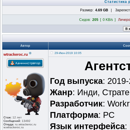
Статистика 
Размер:
4.69 GB
| Зарегист
Сидов:
205
[ 0 KB/s ]
Личер
Автор
Соо
®
29-Июн-2019 10:05
wtrackeroc.ru
Агентс
Год выпуска
: 2019
Жанр
: Инди, Страте
Разработчик
: Work
Платформа
: PC
Стаж:
12 лет
Сообщений:
13492
Язык интерфейса
:
Откуда:
ru.wtrackero
c.ru
w.wtrackeroc
.ru