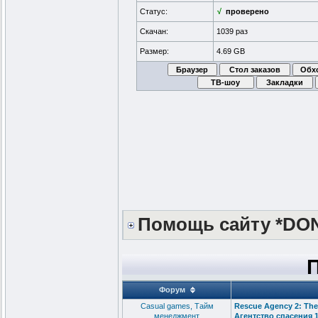
Статус:
√
проверено
Скачан:
1039 раз
Размер:
4.69 GB
Помощь сайту *DO
Форум
Сasual games, Тайм
Rescue Agency 2: The
менеджмент
Агентство спасения 1