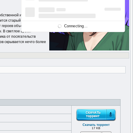
обственной идентичности, до
ится старый снимок Тейлора
Connecting...
 героев объединиться,
. В светлое время
ика от посягательств
ов скрывается нечто более
Скачать торрент
17 KB