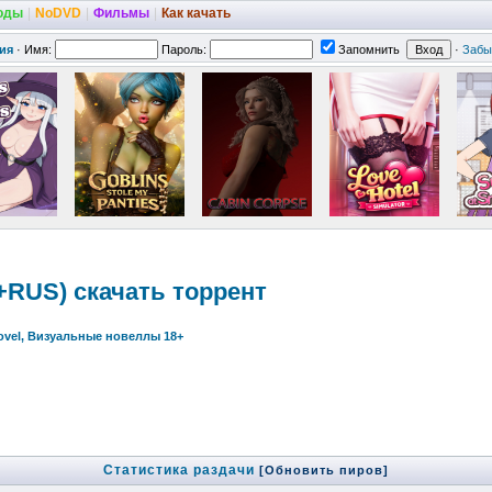
оды
|
NoDVD
|
Фильмы
|
Как качать
ия
·
Имя:
Пароль:
Запомнить
·
Забы
G+RUS) скачать торрент
Novel, Визуальные новеллы 18+
Статистика раздачи
[Обновить пиров]