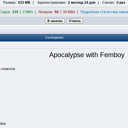
Размер:
433 MB
| Зарегистрирован:
2 месяца 24 дня
| Скачан:
0 раз
Сидов:
319
[ 2 MB/s ]
Личеров:
50
[ 30 MB/s ]
Подробная статистика пиро
Сообщение
Apocalypse with Femboy
я новелла
ible