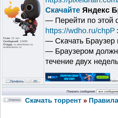
Скачайте
Яндекс Б
— Перейти по этой
https://wdho.ru/chpP
Стаж:
12 лет
— Скачать Браузер 
Сообщений:
13490
Откуда:
ru.wtrackero
c.ru
w.wtrackeroc
.ru
— Браузером должны
течение двух недель
_________________
Рабоч
Показать сообщения:
Скачать торрент
»
Правила