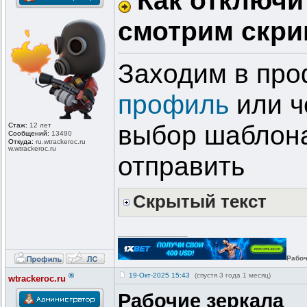
Как отключи
смотрим скри
Заходим в пр
профиль
или ч
выбор шаблона
Стаж:
12 лет
Сообщений:
13490
Откуда:
ru.wtrackero
c.ru
w.wtrackeroc
.ru
отправить
Скрытый текст
_________________
Рабоч
®
19-Окт-2025 15:43
(спустя 3 года 1 месяц)
wtrackeroc.ru
Рабочие зеркала