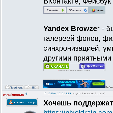
ВКонтакте, Фейсбук
Yandex Browze
r - 
галереей фонов, фи
синхронизацией, ум
другими приятными 
_________________
Рабоч
®
10-Июн-2026 12:35
(спустя 7 месяцев 21 день)
wtrackeroc.ru
Хочешь поддержат
https://pixeldrain.c