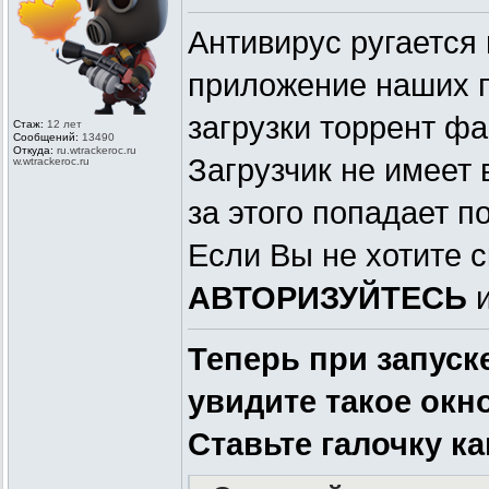
Антивирус ругается и
приложение наших п
загрузки торрент фа
Стаж:
12 лет
Сообщений:
13490
Откуда:
ru.wtrackero
c.ru
Загрузчик не имеет 
w.wtrackeroc
.ru
за этого попадает п
Если Вы не хотите с
АВТОРИЗУЙТЕСЬ
Теперь при запуск
увидите такое окно
Ставьте галочку ка