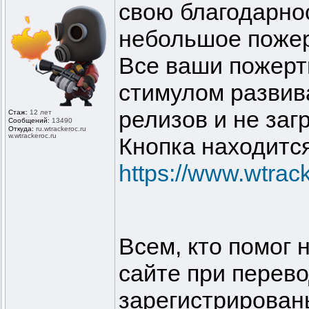
свою благодарнос
небольшое пожер
Все ваши пожерт
стимулом развива
релизов и не заг
Стаж:
12 лет
Сообщений:
13490
Откуда:
ru.wtrackero
c.ru
w.wtrackeroc
.ru
Кнопка находитс
https://www.wtrac
Всем, кто помог 
сайте при перев
зарегистрированы