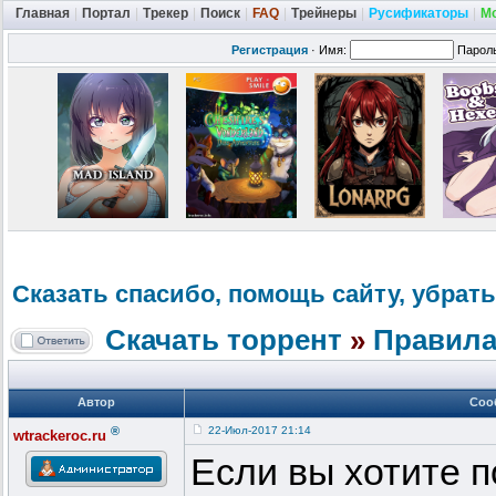
Главная
|
Портал
|
Трекер
|
Поиск
|
FAQ
|
Трейнеры
|
Русификаторы
|
М
Регистрация
·
Имя:
Парол
Сказать спасибо, помощь сайту, убрать
Скачать торрент
»
Правила
Автор
Соо
®
22-Июл-2017 21:14
wtrackeroc.ru
Если вы хотите п