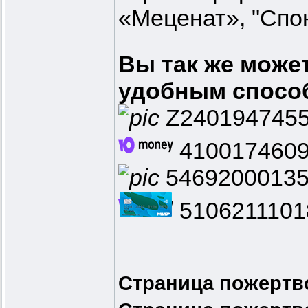
«Меценат», "Спо
Вы так же може
удобным способ
Z240194745
410017460
54692000135
5106211101
Страница пожертв