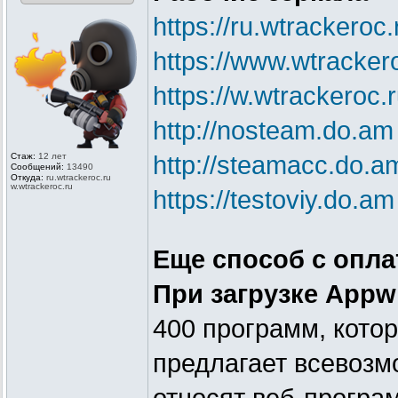
https://ru.wtrackeroc.
https://www.wtracker
https://w.wtrackeroc.
http://nosteam.do.am
Стаж:
12 лет
http://steamacc.do.a
Сообщений:
13490
Откуда:
ru.wtrackero
c.ru
w.wtrackeroc
.ru
https://testoviy.do.am
Еще способ с опла
При загрузке Appw
400 программ, кото
предлагает всевозмо